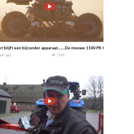
t blijft een bijzonder apparaat…….De nieuwe 1100 PK tractor NEXAT vo
jaar ago
7145