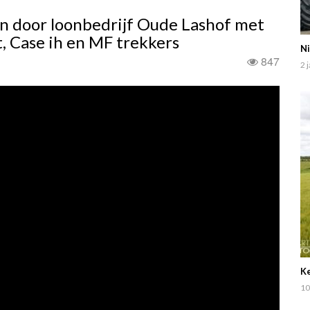
n door loonbedrijf Oude Lashof met
, Case ih en MF trekkers
Ni
847
2 
Ke
10