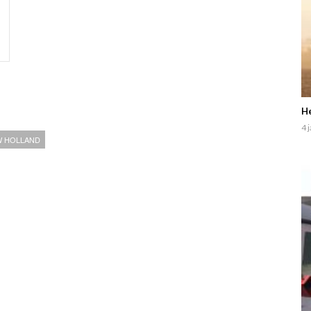
He
4 
 HOLLAND