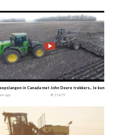
eepslangen in Canada met John Deere trekkers.. Je kunt zo wel goed z
jaar ago
21679