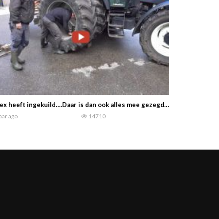
ex heeft ingekuild….Daar is dan ook alles mee gezegd……. Alex the Dut
jaar ago
14710