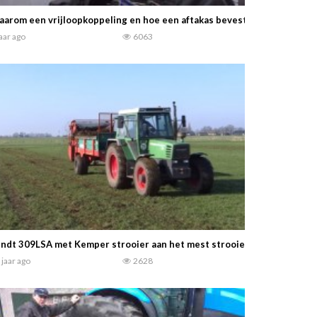
arom een vrijloopkoppeling en hoe een aftakas bevestigen, wat is voor
jaar ago
6063
ndt 309LSA met Kemper strooier aan het mest strooien 2016. -Johan D
 jaar ago
2628