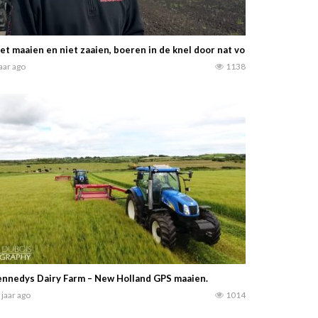
et maaien en niet zaaien, boeren in de knel door nat voorjaar Niet a
jaar ago
1138
nnedys Dairy Farm – New Holland GPS maaien.
 jaar ago
1014