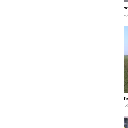
Wa
6 
Fe
10