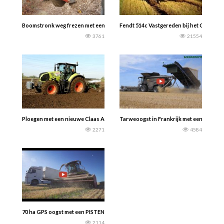
Boomstronk weg frezen met een Fendt Vario 826 S4 met Hemos arm en Ufkes Gre
Fendt 514c Vastgereden bij het GPS haks
3761
21554
Ploegen met een nieuwe Claas Axion 830 en nieuwe Amazone Cayros ploeg! — 
Tarweoogst in Frankrijk met een Fendt 
2271
4584
70 ha GPS oogst met een PISTEN BULLY 600, een CLAAS JAGUAR 950 en een Sca
2114