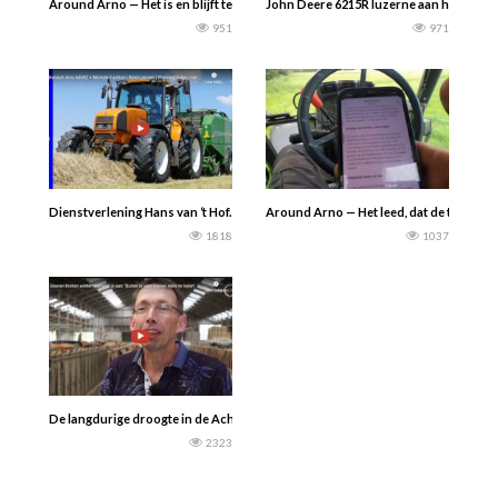
Around Arno — Het is en blijft te nat……….Dubbel lucht aan de Agrotron 100 ma
John Deere 6215R luzerne aan het maaien
951
971
Dienstverlening Hans van ‘t Hof. Balen persen en wikkelen 2020 met een Renaul
Around Arno — Het leed, dat de tweede s
1818
1037
De langdurige droogte in de Achterhoek en Twente brengt boeren steeds die
2323