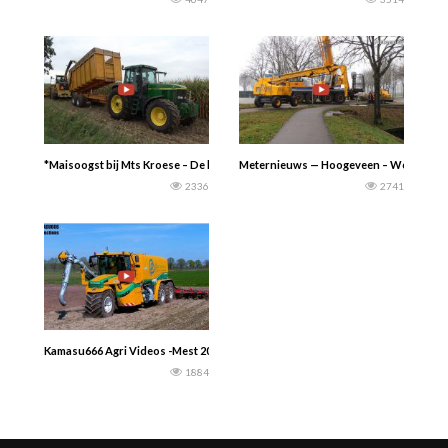
*Maisoogst bij Mts Kroese – De kanten losmaaien met de New Holland FX450 (
Meternieuws — Hoogeveen – Woensdagmorg
2336
2741
Kamasu666 Agri Videos -Mest 2022 – Loonwerker Partoens is in het bezit van dez
1884