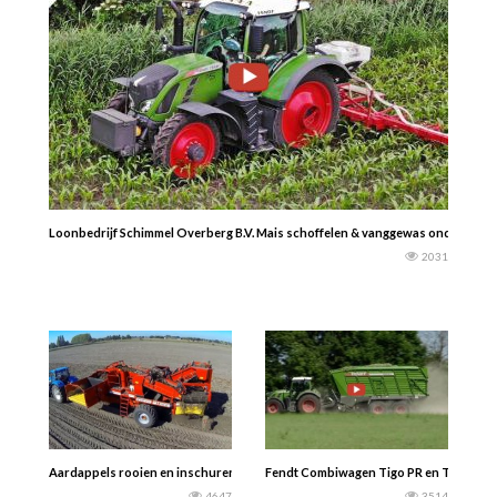
Loonbedrijf Schimmel Overberg B.V. Mais schoffelen & vanggewas onderzaaien
2031
Aardappels rooien en inschuren Grimme SE150-60. -twan vd heijden-
Fendt Combiwagen Tigo PR en Tigo XR D
4647
3514