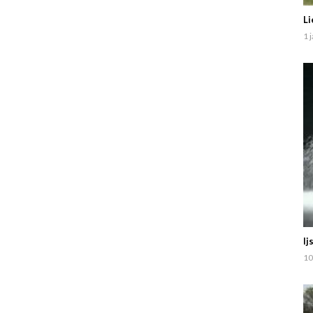
Li
1 
Ij
10