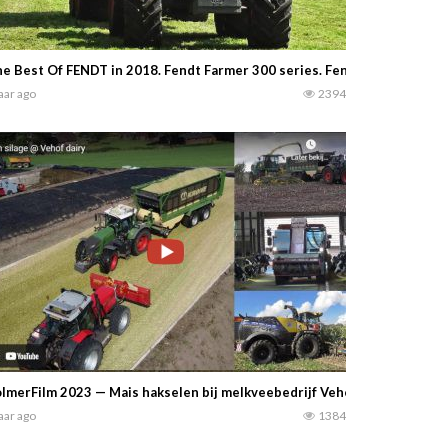
e Best Of FENDT in 2018. Fendt Farmer 300 series. Fendt Favorit 800 
jaar ago
2394
lmerFilm 2023 — Mais hakselen bij melkveebedrijf Vehof – Loonbedrijf
jaar ago
1384