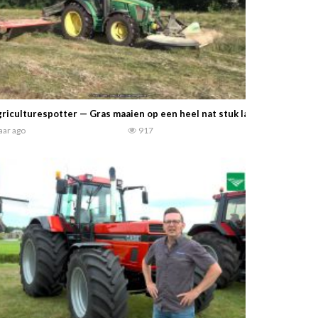
riculturespotter — Gras maaien op een heel nat stuk land in Elspeet
jaar ago
917