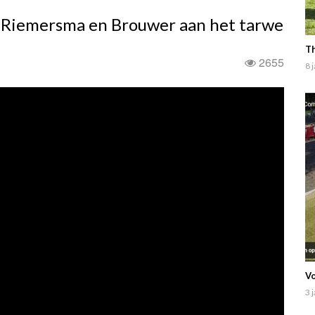
. Riemersma en Brouwer aan het tarwe
Th
2655
8 
Vo
3 