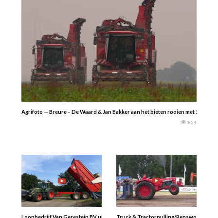
Agrifoto — Breure – De Waard & Jan Bakker aan het bieten rooien met 2x new 
854
Loonbedrijf Van Gerestein BV uit Kootwijkerbroek Mais 2023 met een Claas Jag
Truck & Tractorpulling/Renswoude/2017