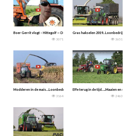
Boer Gerrit vlogt – Hittegolf — De hittegolf van 2018 is een feit. Hoe zijn de ko
Gras hakselen 2019.. Loonbedrijf van de
3071
3651
Modderen in de mais…Loonbedrijf Jan Bevers uit Loenhout mais hakselen 201
Effe terug in de tijd…..Maaien en schu
3164
2463