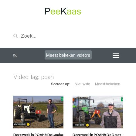
Meest bekeken video's
Video Tag:
poah
Sorteer op:
Nieuwste
Meest bekeken
Deze week in POAH!: De Lamborghini R503 van Wout Verpaalen uit Klein-Zundert
Deze week in POAH!: De Deutz-Fahr Agros