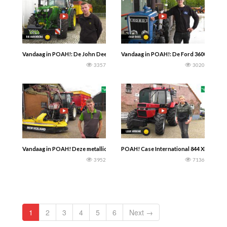
Vandaag in POAH!: De John Deere 6155R van Rik Harenberg uit Baak gebruikt h
Vandaag in POAH!: De Ford 3600 smalspoor
3357
3020
Vandaag in POAH! Deze metallic-bruine New Holland T6020 Elite … Past mooi 
POAH! Case International 844 XL is onder
3952
7136
1
2
3
4
5
6
Next →