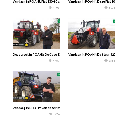
Vandaag in POAH!: Fiat 130-90 van kalverhouder Bert Folbert uit Vriezenveen De
Vandaag in POAH!: Deze Fiat 1000 Super
4406
3109
Deze week in POAH!: De Case 1394 van boomkweker Krisjan Jochems uit het B
Vandaag in POAH!: De Steyr 6270. Het 
4787
3566
Vandaag in POAH!: Van deze New Holland T7.270 limited edition zijn er maar 2
3724