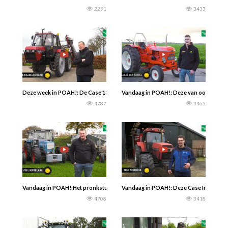
2291
3433
Deze week in POAH!: De Case 1394 van boomkweker Krisjan Jochems uit het B
Vandaag in POAH!: Deze van oorsprong E
4787
3465
Vandaag in POAH!:Het pronkstuk: de Eicher 3105. Alsof het een museum is, zo m
Vandaag in POAH!: Deze Case Internatio
4708
3418