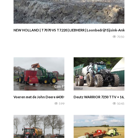
NEW HOLLAND | T7070 VS T7.220 | LIEBHERR | Loonbedrijf Eijsink-Ankersmid
7050
Voeren met de John Deere 6430 trekker met de John Deere 623R voorlader met d
Deutz WARRIOR 7250 TTV + 16,5m³ STREU
599
5045