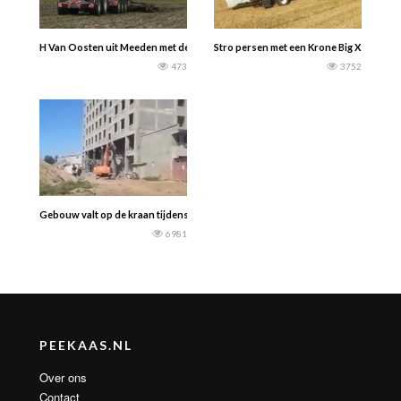
H Van Oosten uit Meeden met de nieuwe Zunhammerdrijfmesttank edrvoor ee
Stro persen met een Krone Big X en Hes
473
3752
Gebouw valt op de kraan tijdens sloopwerk.
6981
PEEKAAS.NL
Over ons
Contact