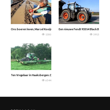
Ons boeren leven, Marcel Kooijman — Regen is grote probleem.. Redde wat er 
Een nieuwe Fendt 933 S4 Black Beauty aan
1300
3915
Ten Vregelaar in Haaksbergen. Deutz-Fahr Agrotron met Krone triple maaier. 
6544