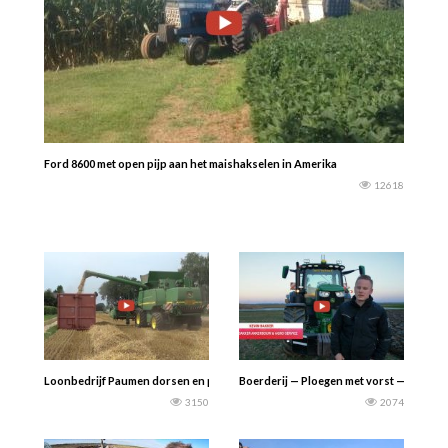
Ford 8600 met open pijp aan het maishakselen in Amerika
12618
Loonbedrijf Paumen dorsen en persen — Landbouw Fotografie J&J
Boerderij — Ploegen met vorst — Akkerbo
3150
2074