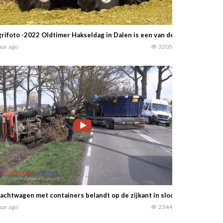
rifoto -2022 Oldtimer Hakseldag in Dalen is een van de grootste oldti
jaar ago
3205
achtwagen met containers belandt op de zijkant in sloot bij Westen
jaar ago
2344