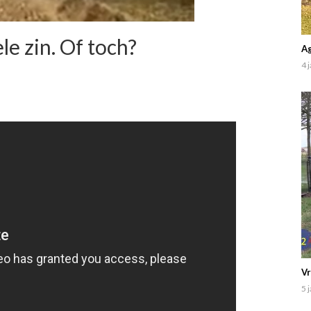
le zin. Of toch?
Ag
4 
Vr
5 