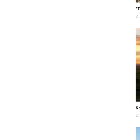
*T
2 
Ko
2 