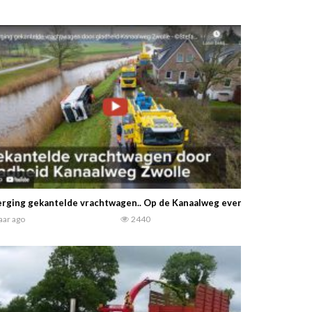
rging gekantelde vrachtwagen.. Op de Kanaalweg even buiten Zwolle i
jaar ago
2440