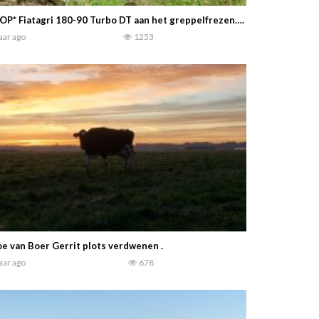
OP* Fiatagri 180-90 Turbo DT aan het greppelfrezen…. Gabry982
jaar ago
1253
e van Boer Gerrit plots verdwenen .
jaar ago
678