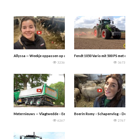
Allyssa — Weekje oppassen op de boerderij! Koeien kuilgras en voederbiete
Fendt 1050 Vario mit 500 PS met een Väd
3236
3673
Meternieuws — Vlagtwedde – Een vrachtwagen is frontaal op een boom gered
Boerin Romy – Schapenvlog – Deze week ga
6267
2767