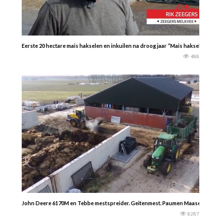
Eerste 20 hectare mais hakselen en inkuilen na droog jaar “Mais hakselen is fe
488
John Deere 6170M en Tebbe mestspreider. Geitenmest. Paumen Maaseik — Gim
8287