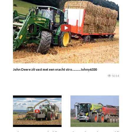
John Deere zit vast met een vracht stro………. Johny6330
5014