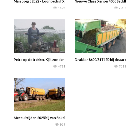
Maisoogst 2022 – Loonbedrijf X Schoonbroodt met een Krone BiG X 630 hakselaa
Nieuwe Claas Xerion 4000 Saddle trac |
1495
7937
Petra op de trekker. Kijk zonder handen. -Petra Possel-
Drakkar 8600/31T150 bij de aardappel oo
4711
7613
Mest uitrijden 2025 bij van Bakel in Vredepeel met een Terra Gator 845 en MF
969