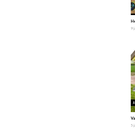
He
9 
Va
5 