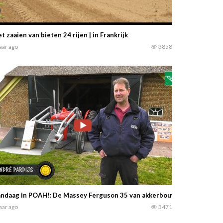
t zaaien van bieten 24 rijen | in Frankrijk
jaar ago
3858
ndaag in POAH!: De Massey Ferguson 35 van akkerbouwer André Pardijs
jaar ago
3471