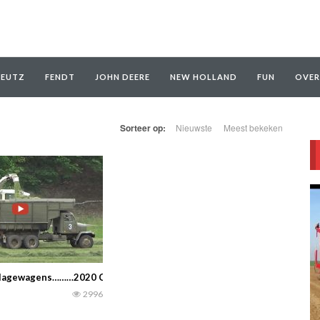
EUTZ
FENDT
JOHN DEERE
NEW HOLLAND
FUN
OVER
Sorteer op:
Nieuwste
Meest bekeken
 Kubota M7152 en een Kubota RA4513. — Mike van den Hardenberg
ilagewagens………2020 Claas Jaguar 850 a 4x Praga V3S
2996