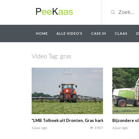
HOME
ALLE VIDEO’S
CASE IH
CLAAS
D
Video Tag:
gras
*LMB Tolhoek uit Dronten. Gras harken 2020 met een
Bijzondere s
6 jaar ago
1907
6 jaar ago