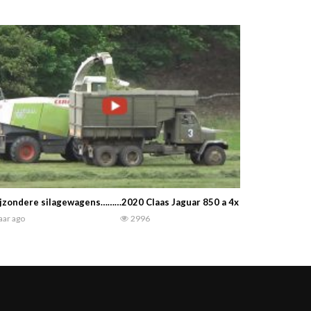
jzondere silagewagens………2020 Claas Jaguar 850 a 4x Praga V3S
jaar ago
2996