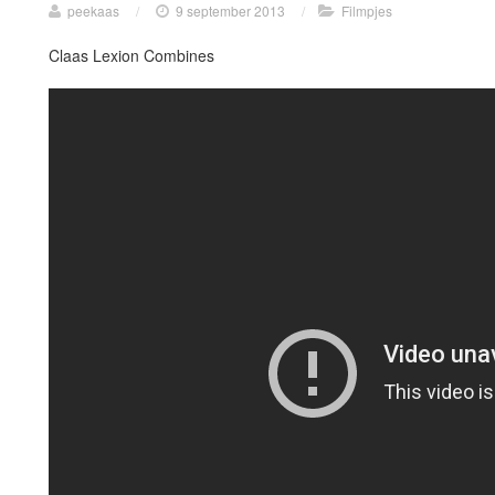
peekaas
/
9 september 2013
/
Filmpjes
Claas Lexion Combines