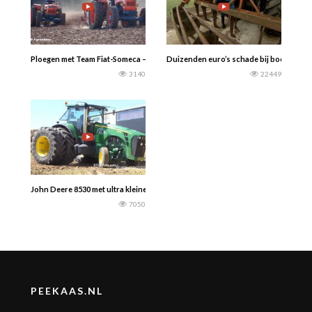
Ploegen met Team Fiat-Someca — Speciaal voor de Fiat fans………..
Duizenden euro’s schade bij boeren do
3140
22449
John Deere 8530 met ultra kleine voorwielen voor de sleepwagen……….
7050
PEEKAAS.NL