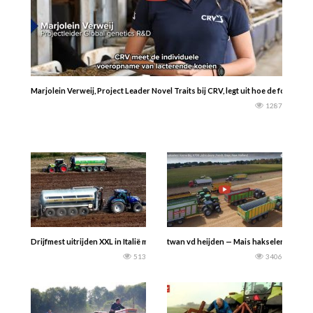
Marjolein Verweij, Project Leader Novel Traits bij CRV, legt uit hoe de fokwaa
1287
Drijfmest uitrijden XXL in Italië met een New Holland T7.270 en Claas Arion 66
twan vd heijden — Mais hakselen in Duits
513
3406